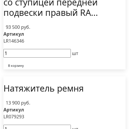
со ступицей передней
подвески правый RA...
93 500 руб.
Артикул
LR146346
шт
В корзину
Натяжитель ремня
13 900 руб.
Артикул
LR079293