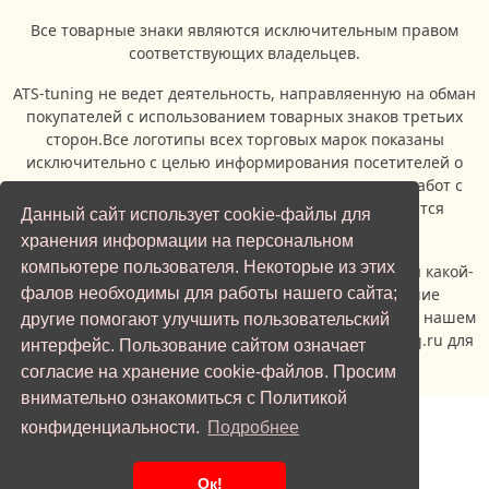
Все товарные знаки являются исключительным правом
соответствующих владельцев.
ATS-tuning не ведет деятельность, направляенную на обман
покупателей с использованием товарных знаков третьих
сторон.Все логотипы всех торговых марок показаны
исключительно с целью информирования посетителей о
возможности проведения ремонтых и сервисных работ с
автомобилями, производителями которых являются
Данный сайт использует cookie-файлы для
владельцы торговых марок.
хранения информации на персональном
компьютере пользователя. Некоторые из этих
Если вы являетесь представителем правообладателя какой-
фалов необходимы для работы нашего сайта;
либо торговой марки, и вас не устраивает наличие
изображения логотипа указанной торговой марки на нашем
другие помогают улучшить пользовательский
сайте, просьба обратиться по адерсу info@ats-tuning.ru для
интерфейс. Пользование сайтом означает
урегулирования спорной ситуации.
согласие на хранение cookie-файлов. Просим
внимательно ознакомиться с Политикой
Отправить заявку
конфиденциальности.
Подробнее
Ок!