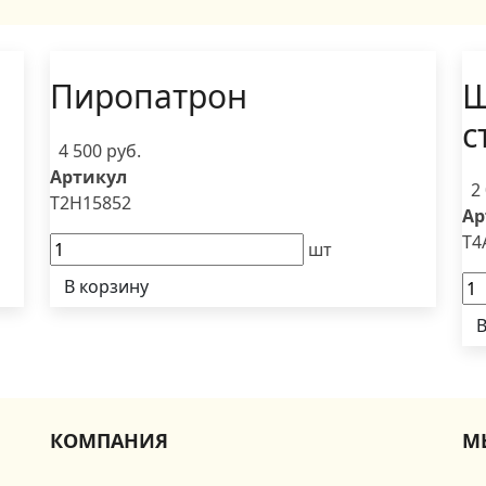
Пиропатрон
Щ
с
4 500 руб.
Артикул
2
T2H15852
Ар
T4
шт
В корзину
В
КОМПАНИЯ
М