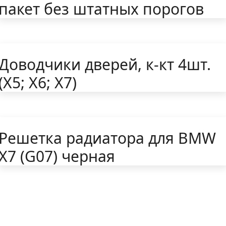
пакет без штатных порогов
Доводчики дверей, к-кт 4шт.
(Х5; Х6; Х7)
Решетка радиатора для BMW
X7 (G07) черная