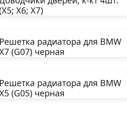
Доводчики дверей, к-кт 4шт.
(Х5; Х6; Х7)
Решетка радиатора для BMW
X7 (G07) черная
Решетка радиатора для BMW
X5 (G05) черная