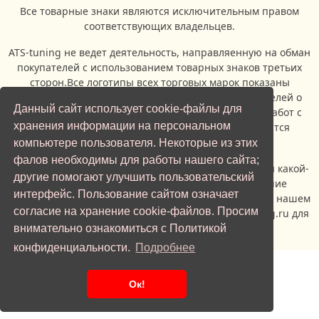
Все товарные знаки являются исключительным правом
соответствующих владельцев.
ATS-tuning не ведет деятельность, направляенную на обман
покупателей с использованием товарных знаков третьих
сторон.Все логотипы всех торговых марок показаны
исключительно с целью информирования посетителей о
Данный сайт использует cookie-файлы для
возможности проведения ремонтых и сервисных работ с
хранения информации на персональном
автомобилями, производителями которых являются
владельцы торговых марок.
компьютере пользователя. Некоторые из этих
фалов необходимы для работы нашего сайта;
Если вы являетесь представителем правообладателя какой-
другие помогают улучшить пользовательский
либо торговой марки, и вас не устраивает наличие
интерфейс. Пользование сайтом означает
изображения логотипа указанной торговой марки на нашем
согласие на хранение cookie-файлов. Просим
сайте, просьба обратиться по адерсу info@ats-tuning.ru для
урегулирования спорной ситуации.
внимательно ознакомиться с Политикой
конфиденциальности.
Подробнее
Отправить заявку
Ок!