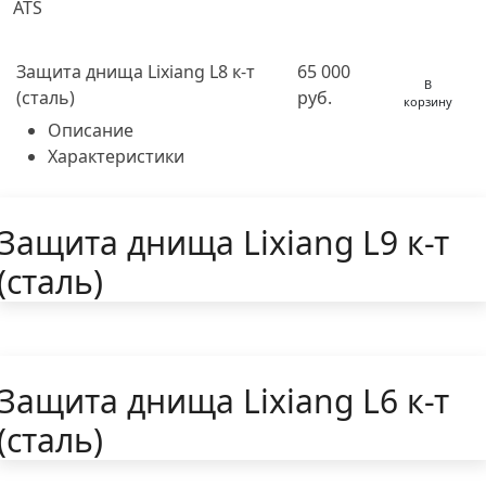
ATS
Защита днища Lixiang L8 к-т
65 000
В
(сталь)
руб.
корзину
Описание
Характеристики
Защита днища Lixiang L9 к-т
(сталь)
Защита днища Lixiang L6 к-т
(сталь)