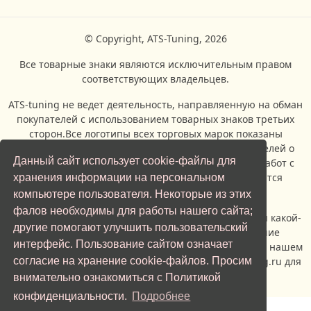
© Copyright, ATS-Tuning, 2026
Все товарные знаки являются исключительным правом
соответствующих владельцев.
ATS-tuning не ведет деятельность, направляенную на обман
покупателей с использованием товарных знаков третьих
сторон.Все логотипы всех торговых марок показаны
исключительно с целью информирования посетителей о
Данный сайт использует cookie-файлы для
возможности проведения ремонтых и сервисных работ с
автомобилями, производителями которых являются
хранения информации на персональном
владельцы торговых марок.
компьютере пользователя. Некоторые из этих
фалов необходимы для работы нашего сайта;
Если вы являетесь представителем правообладателя какой-
другие помогают улучшить пользовательский
либо торговой марки, и вас не устраивает наличие
интерфейс. Пользование сайтом означает
изображения логотипа указанной торговой марки на нашем
сайте, просьба обратиться по адерсу info@ats-tuning.ru для
согласие на хранение cookie-файлов. Просим
урегулирования спорной ситуации.
внимательно ознакомиться с Политикой
конфиденциальности.
Подробнее
Отправить заявку