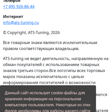
Телефон
+7 495 926-86-44
Интернет
info@ats-tuning.ru
© Copyright, ATS-Tuning, 2026
Все товарные знаки являются исключительным
правом соответствующих владельцев.
ATS-tuning не ведет деятельность, направляенную на
обман покупателей с использованием товарных
знаков третьих сторон.Все логотипы всех торговых
марок показаны исключительно с целью
информирования посетителей о возможности
проведения ремонтых и сервисных работ с
Данный сайт использует cookie-файлы для
автомобилями, производителями которых являются
хранения информации на персональном
владельцы торговых марок.
компьютере пользователя. Некоторые из этих
Если вы являетесь представителем правообладателя
фалов необходимы для работы нашего сайта;