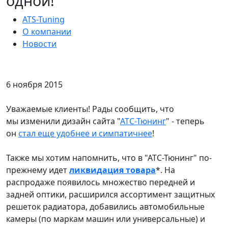
одной!
ATS-Tuning
О компании
Новости
6 ноября 2015
Уважаемые клиенты! Рады сообщить, что
мы
изменили дизайн сайта "
АТС-Тюнинг
"
- теперь
он
стал еще удобнее и симпатичнее
!
Также мы хотим напомнить, что
в "АТС-Тюнинг" по-
прежнему идет
ликвидация товара
*. На
распродаже появилось множество
передней и
задней оптики
, расширился ассортимент
защитных
решеток радиатора
, добавились
автомобильные
камеры
(по маркам машин или универсальные) и